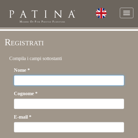
Toggl
navig
Registrati
Compila i campi sottostanti
Nome
*
Cognome
*
E-mail
*