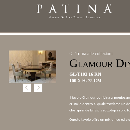
< Torna alle collezioni
Glamour Din
GL/T103 16 RN
160 X H. 75 CM
Il tavolo Glamour combina armoniosamen
cristallo dentro al quale troviamo un dec
che riprende la fascia sottotop in oro fo
Questo tavolo offre un mix unico ed ele