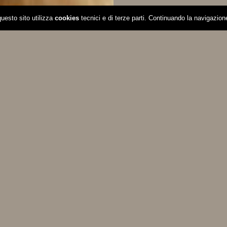
®
 questo sito utilizza
cookies
tecnici e di terze parti. Continuando la navigazione
© PATINA
by Codital Srl. All rights reserved. P.I. 06282790150