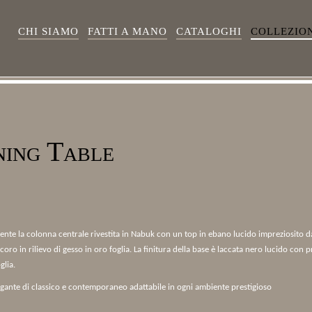
CHI SIAMO
FATTI A MANO
CATALOGHI
COLLEZIO
ing Table
te la colonna centrale rivestita in Nabuk con un top in ebano lucido impreziosito d
oro in rilievo di gesso in oro foglia. La finitura della base è laccata nero lucido con pr
glia.
gante di classico e contemporaneo adattabile in ogni ambiente prestigioso